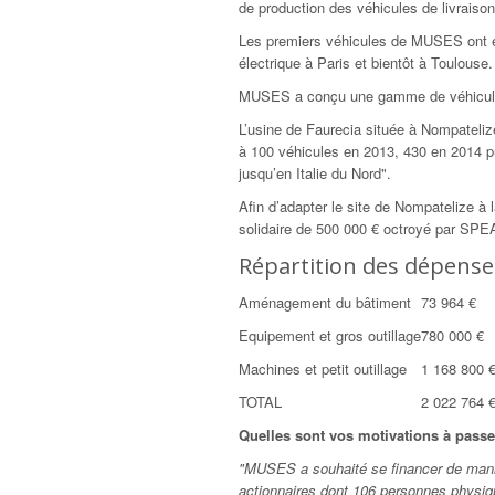
de production des véhicules de livraison
Les premiers véhicules de MUSES ont ét
électrique à Paris et bientôt à Toulouse.
MUSES a conçu une gamme de véhicules d
L’usine de Faurecia située à Nompateliz
à 100 véhicules en 2013, 430 en 2014 
jusqu’en Italie du Nord".
Afin d’adapter le site de Nompatelize à
solidaire de 500 000 € octroyé par SPEA
Répartition des dépense
Aménagement du bâtiment
73 964 €
Equipement et gros outillage
780 000 €
Machines et petit outillage
1 168 800 
TOTAL
2 022 764 
Quelles sont vos motivations à pass
"MUSES a souhaité se financer de maniè
actionnaires dont 106 personnes physique