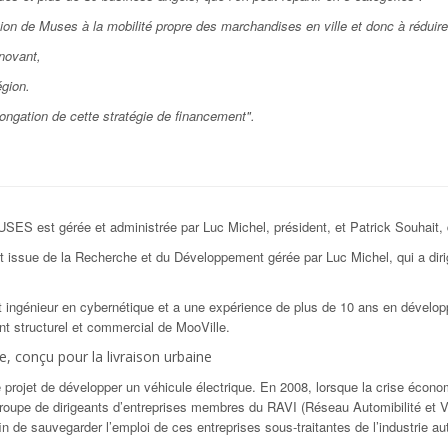
tion de Muses à la mobilité propre des marchandises en ville et donc à réduir
nnovant,
égion.
ngation de cette stratégie de financement".
USES est gérée et administrée par Luc Michel, président, et Patrick Souhait, 
 issue de la Recherche et du Développement gérée par Luc Michel, qui a diri
t ingénieur en cybernétique et a une expérience de plus de 10 ans en dévelop
t structurel et commercial de MooVille.
e, conçu pour la livraison urbaine
 projet de développer un véhicule électrique. En 2008, lorsque la crise écono
roupe de dirigeants d’entreprises membres du RAVI (Réseau Automibilité et V
n de sauvegarder l’emploi de ces entreprises sous-traitantes de l’industrie au