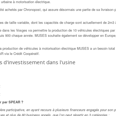
 urbaine à motorisation électrique.
é achetés par Chronopost, qui assure désormais une partie de sa livraison p
e taille variable, dont les capacités de charge sont actuellement de 2m3 à
e dans les Vosges va permettre la production de 10 véhicules électriques par 
puis 900 chaque année. MUSES souhaite également se développer en Europe, 
 la production de véhicules à motorisation électrique MUSES a un besoin total
R via le Crédit Coopératif.
s d'investissement dans l'usine
€
€
er par SPEAR ?
re participative, en ayant recours à plusieurs financeurs engagés pour son
s et plus de 80 business angels, que l’on peut répartir en 3 catégories :