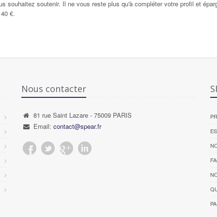
vous souhaitez soutenir. Il ne vous reste plus qu'à compléter votre profil et 
 40 €.
Nous contacter
S
81 rue Saint Lazare - 75009 PARIS
P
Email:
contact@spear.fr
ES
NO
F
NO
QU
PA